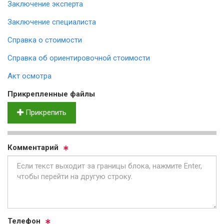
Заключение эксперта
Заключение специалиста
Справка о стоимости
Справка об ориентировочной стоимости
Акт осмотра
Прик­реп­лен­ные фай­лы
Прикрепить
Ком­мен­та­рий
Те­ле­фон