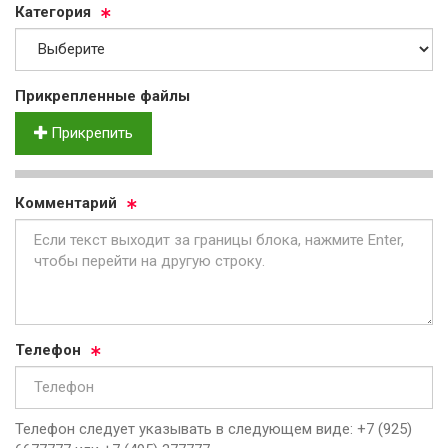
Ка­те­го­рия
Прик­реп­лен­ные фай­лы
Прикрепить
Ком­мен­та­рий
Те­ле­фон
Телефон следует указывать в следующем виде: +7 (925)