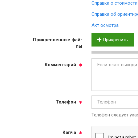
Справка о стоимости
Справка об ориентир
Акт осмотра
Прик­реп­лен­ные фай­
Прикрепить
лы
Ком­мен­та­рий
Те­ле­фон
Телефон следует указ
Кап­ча