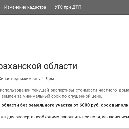
Изменение кадастра
УТС при ДТП
раханской области
илая недвижимость
Дом
использовании текущей экспертизы стоимости частного дома
с землей за минимальный срок по опущенной цене.
 области без земельного участка от
6000
руб.
cрок выполне
авильно заказать экспертизу дома для эксперта необходимо заполнить все поля,