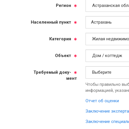
Ре­ги­он
На­се­лен­ный пункт
Ка­те­го­рия
Объ­ект
Тре­бу­емый до­ку­
мент
Чтобы правильно выб
информацией, указан
Отчет об оценки
Заключение эксперта
Заключение специал