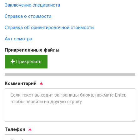
Заключение специалиста
Справка о стоимости
Справка об ориентировочной стоимости
Акт осмотра
Прик­реп­лен­ные фай­лы
Прикрепить
Ком­мен­та­рий
Те­ле­фон