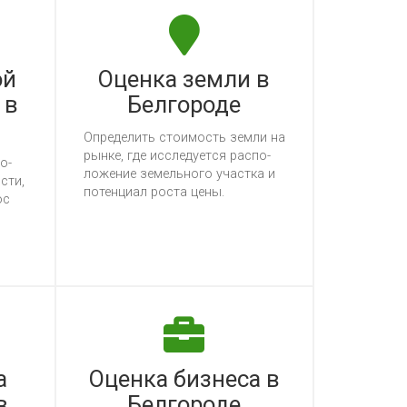
ой
Оценка земли в
 в
Белгороде
Оп­ре­де­лить сто­имость зем­ли на
рын­ке, где ис­сле­ду­ет­ся рас­по­
о­
ло­же­ние зе­мель­но­го учас­тка и
с­ти,
по­тен­ци­ал рос­та це­ны.
ос
а
Оценка бизнеса в
в
Белгороде