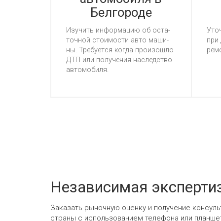
Белгороде
Изу­чить ин­фор­ма­цию об ос­та­
Уточ
точ­ной сто­имос­ти ав­то ма­ши­
при 
ны. Тре­бу­ет­ся ког­да про­изош­ло
ре­м
ДТП или по­лу­че­ния нас­ледс­тво
ав­то­мо­би­ля.
Независимая эксперти
Заказать рыночную оценку и получение консул
страны с использованием телефона или планшет