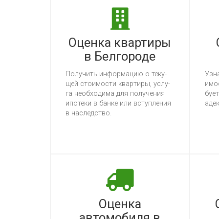
Оценка квартиры
в Белгороде
По­лу­чить ин­фор­ма­цию о те­ку­
Уз­н
щей сто­имос­ти квар­ти­ры, ус­лу­
имос
га не­об­хо­ди­ма для по­лу­че­ния
бу­е
ипо­те­ки в бан­ке или вступ­ле­ния
адек
в нас­ледс­тво.
Оценка
автомобиля в