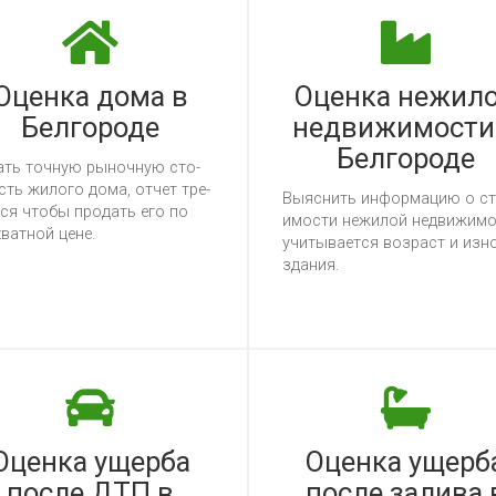
Оценка дома в
Оценка нежил
Белгороде
недвижимости
Белгороде
ать точ­ную ры­ноч­ную сто­
ть жи­ло­го до­ма, от­чет тре­
Вы­яс­нить ин­фор­ма­цию о ст
т­ся что­бы про­дать его по
имос­ти не­жи­лой нед­ви­жи­мо
­ват­ной це­не.
учи­ты­ва­ет­ся воз­раст и из­н
зда­ния.
Оценка ущерба
Оценка ущерб
после ДТП в
после залива 