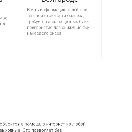
Взять ин­фор­ма­цию о дей­стви­
тель­ной сто­имос­ти биз­не­са,
имос­
тре­бу­ет­ся ана­лиз цен­ных бу­маг
­топ­
пред­при­ятия для сни­же­ния фи­
­
нан­со­во­го рис­ка.
 объектов с помощью интернет из любой
 выходные. Это позволяет без