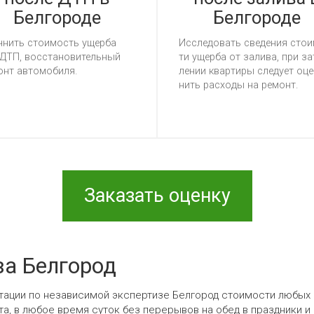
Белгороде
Белгороде
­нить сто­имость ущер­ба
Ис­сле­до­вать све­де­ния сто­
ДТП, вос­ста­но­ви­тель­ный
ти ущер­ба от за­ли­ва, при за
онт ав­то­мо­би­ля.
ле­нии квар­ти­ры сле­ду­ет оце
нить рас­хо­ды на ре­монт.
Заказать оценку
за Белгород
ьтации по независимой экспертизе Белгород стоимости любых
а, в любое время суток без перерывов на обед в праздники и