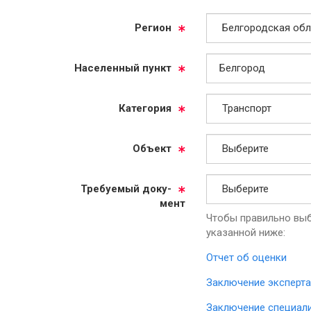
Ре­ги­он
На­се­лен­ный пункт
Ка­те­го­рия
Объ­ект
Тре­бу­емый до­ку­
мент
Чтобы правильно выб
указанной ниже:
Отчет об оценки
Заключение эксперта
Заключение специал