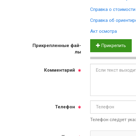
Справка о стоимости
Справка об ориентир
Акт осмотра
Прик­реп­лен­ные фай­
Прикрепить
лы
Ком­мен­та­рий
Те­ле­фон
Телефон следует указ