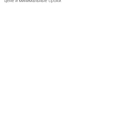
цене и минимальные сроки.
Оценка онлайн
ру
•
Техническая поддержка