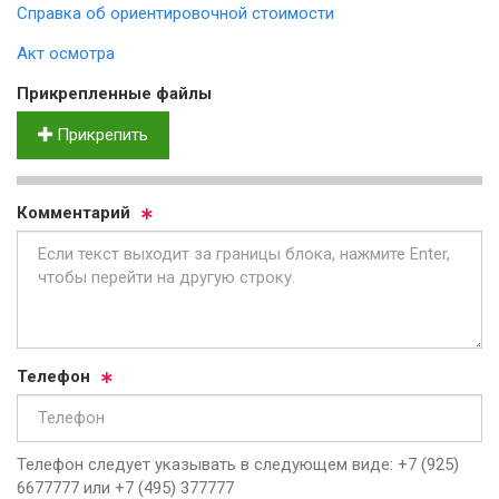
Справка об ориентировочной стоимости
Акт осмотра
Прик­реп­лен­ные фай­лы
Прикрепить
Ком­мен­та­рий
Те­ле­фон
Телефон следует указывать в следующем виде: +7 (925)
6677777 или +7 (495) 377777