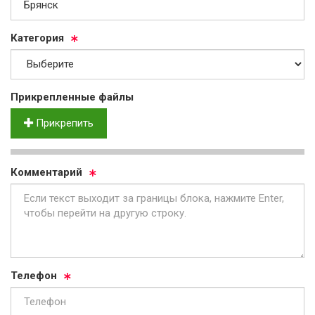
Ка­те­го­рия
Прик­реп­лен­ные фай­лы
Прикрепить
Ком­мен­та­рий
Те­ле­фон