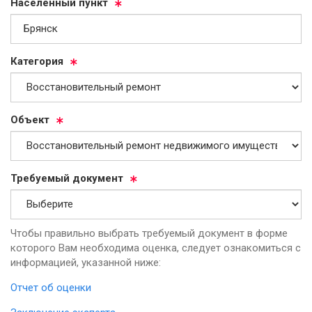
На­се­лен­ный пункт
Ка­те­го­рия
Объ­ект
Тре­бу­емый до­ку­мент
Чтобы правильно выбрать требуемый документ в форме
которого Вам необходима оценка, следует ознакомиться с
информацией, указанной ниже:
Отчет об оценки