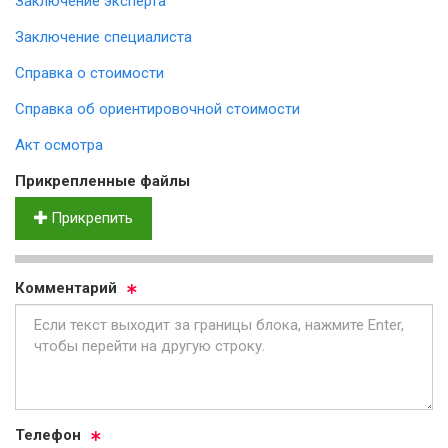
Заключение эксперта
Заключение специалиста
Справка о стоимости
Справка об ориентировочной стоимости
Акт осмотра
Прик­реп­лен­ные фай­лы
Прикрепить
Ком­мен­та­рий
Те­ле­фон