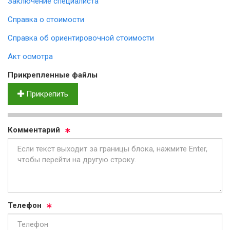
Заключение специалиста
Справка о стоимости
Справка об ориентировочной стоимости
Акт осмотра
Прик­реп­лен­ные фай­лы
Прикрепить
Ком­мен­та­рий
Те­ле­фон