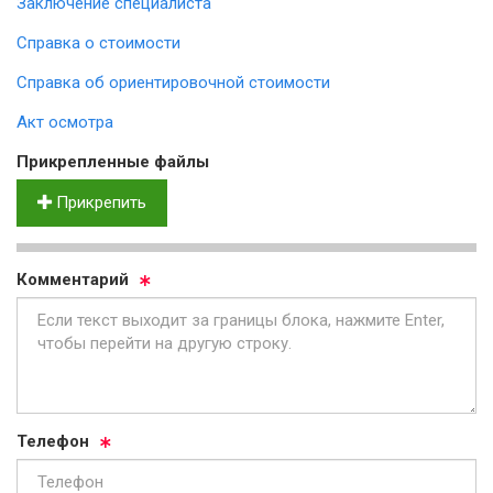
Заключение специалиста
Справка о стоимости
Справка об ориентировочной стоимости
Акт осмотра
Прик­реп­лен­ные фай­лы
Прикрепить
Ком­мен­та­рий
Те­ле­фон