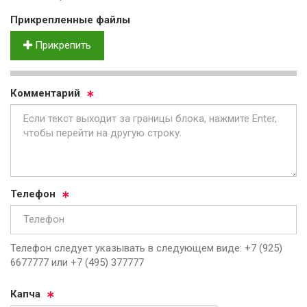
Прик­реп­лен­ные фай­лы
Прикрепить
Ком­мен­та­рий
Те­ле­фон
Телефон следует указывать в следующем виде: +7 (925)
6677777 или +7 (495) 377777
Кап­ча