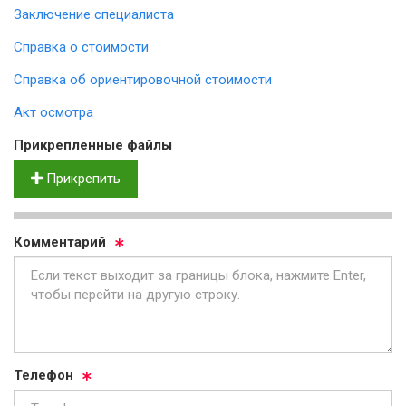
Заключение специалиста
Справка о стоимости
Справка об ориентировочной стоимости
Акт осмотра
Прик­реп­лен­ные фай­лы
Прикрепить
Ком­мен­та­рий
Те­ле­фон