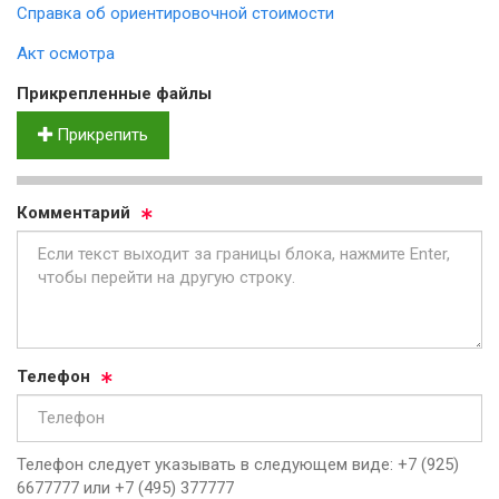
Справка об ориентировочной стоимости
Акт осмотра
Прик­реп­лен­ные фай­лы
Прикрепить
Ком­мен­та­рий
Те­ле­фон
Телефон следует указывать в следующем виде: +7 (925)
6677777 или +7 (495) 377777