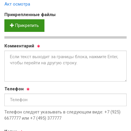
Акт осмотра
Прик­реп­лен­ные фай­лы
Прикрепить
Ком­мен­та­рий
Те­ле­фон
Телефон следует указывать в следующем виде: +7 (925)
6677777 или +7 (495) 377777