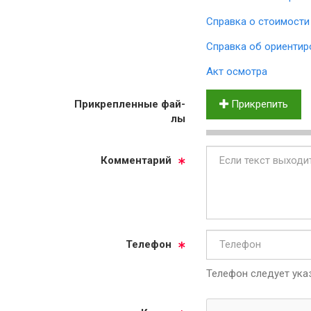
Справка о стоимости
Справка об ориентир
Акт осмотра
Прик­реп­лен­ные фай­
Прикрепить
лы
Ком­мен­та­рий
Те­ле­фон
Телефон следует указ