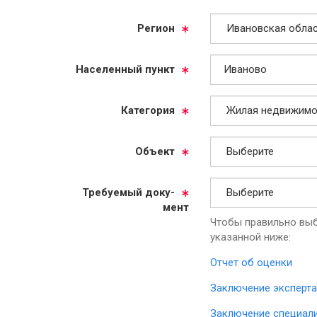
Ре­ги­он
На­се­лен­ный пункт
Ка­те­го­рия
Объ­ект
Тре­бу­емый до­ку­
мент
Чтобы правильно выб
указанной ниже:
Отчет об оценки
Заключение эксперта
Заключение специал