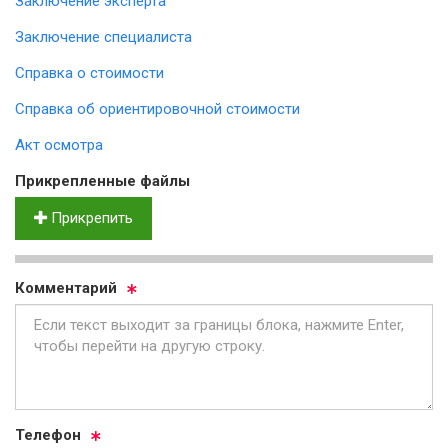
Заключение эксперта
Заключение специалиста
Справка о стоимости
Справка об ориентировочной стоимости
Акт осмотра
Прик­реп­лен­ные фай­лы
Прикрепить
Ком­мен­та­рий
Те­ле­фон