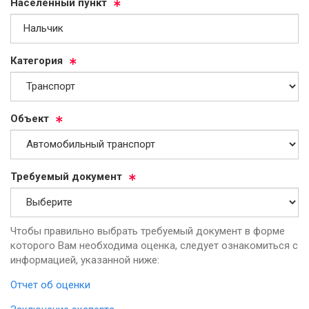
На­се­лен­ный пункт
Ка­те­го­рия
Объ­ект
Тре­бу­емый до­ку­мент
Чтобы правильно выбрать требуемый документ в форме
которого Вам необходима оценка, следует ознакомиться с
информацией, указанной ниже:
Отчет об оценки