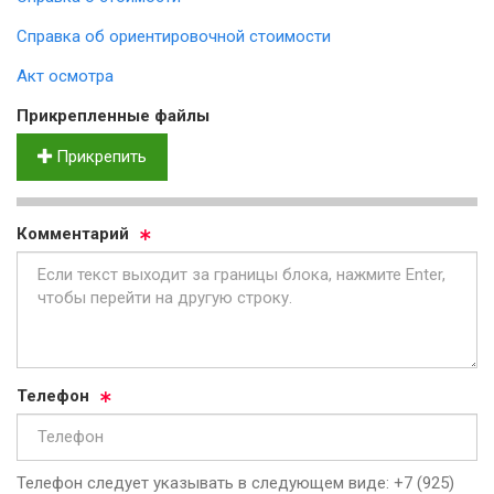
Справка об ориентировочной стоимости
Акт осмотра
Прик­реп­лен­ные фай­лы
Прикрепить
Ком­мен­та­рий
Те­ле­фон
Телефон следует указывать в следующем виде: +7 (925)