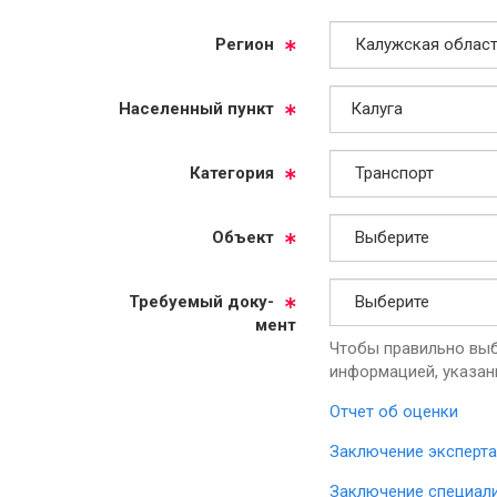
Ре­ги­он
На­се­лен­ный пункт
Ка­те­го­рия
Объ­ект
Тре­бу­емый до­ку­
мент
Чтобы правильно выб
информацией, указан
Отчет об оценки
Заключение эксперта
Заключение специал