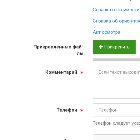
Справка о стоимости
Справка об ориентир
Акт осмотра
Прик­реп­лен­ные фай­
Прикрепить
лы
Ком­мен­та­рий
Те­ле­фон
Телефон следует указ