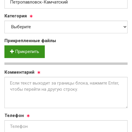
Ка­те­го­рия
Прик­реп­лен­ные фай­лы
Прикрепить
Ком­мен­та­рий
Те­ле­фон