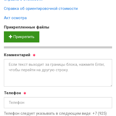
Справка об ориентировочной стоимости
Акт осмотра
Прик­реп­лен­ные фай­лы
Прикрепить
Ком­мен­та­рий
Те­ле­фон
Телефон следует указывать в следующем виде: +7 (925)