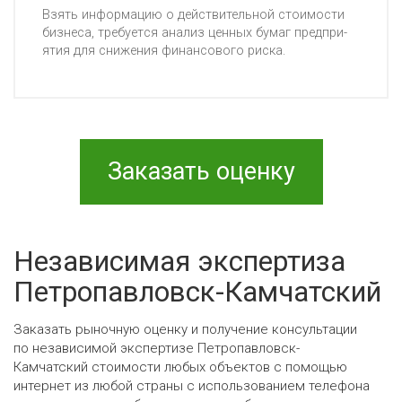
Взять ин­фор­ма­цию о дей­стви­тель­ной сто­имос­ти
биз­не­са, тре­бу­ет­ся ана­лиз цен­ных бу­маг пред­при­
ятия для сни­же­ния фи­нан­со­во­го рис­ка.
Заказать оценку
Независимая экспертиза
Петропавловск-Камчатский
Заказать рыночную оценку и получение консультации
по независимой экспертизе Петропавловск-
Камчатский стоимости любых объектов с помощью
интернет из любой страны с использованием телефона