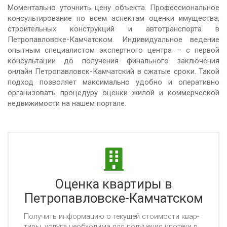
Моментально уточнить цену объекта. Профессиональное
консультирование по всем аспектам оценки имущества,
строительных конструкций и автотранспорта в
Петропавловске-Камчатском. Индивидуальное ведение
опытным специалистом экспертного центра – с первой
консультации до получения финального заключения
онлайн Петропавловск-Камчатский в сжатые сроки. Такой
подход позволяет максимально удобно и оперативно
организовать процедуру оценки жилой и коммерческой
недвижимости на нашем портале.
Оценка квартиры в
Петропавловске-Камчатском
По­лу­чить ин­фор­ма­цию о те­ку­щей сто­имос­ти квар­
ти­ры, ус­лу­га не­об­хо­ди­ма для по­лу­че­ния ипо­те­ки в