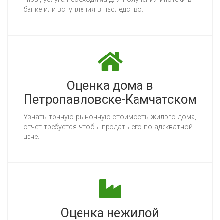
бан­ке или вступ­ле­ния в нас­ледс­тво.
Оценка дома в
Петропавловске-Камчатском
Уз­нать точ­ную ры­ноч­ную сто­имость жи­ло­го до­ма,
от­чет тре­бу­ет­ся что­бы про­дать его по адек­ват­ной
це­не.
Оценка нежилой