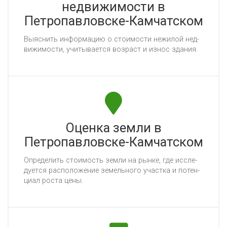
недвижимости в
Петропавловске-Камчатском
Вы­яс­нить ин­фор­ма­цию о сто­имос­ти не­жи­лой нед­
ви­жи­мос­ти, учи­ты­ва­ет­ся воз­раст и из­нос зда­ния.
Оценка земли в
Петропавловске-Камчатском
Оп­ре­де­лить сто­имость зем­ли на рын­ке, где ис­сле­
ду­ет­ся рас­по­ло­же­ние зе­мель­но­го учас­тка и по­тен­
ци­ал рос­та це­ны.