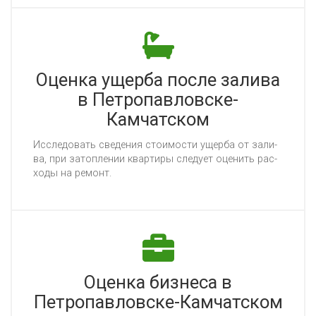
Оценка ущерба после залива
в Петропавловске-
Камчатском
Ис­сле­до­вать све­де­ния сто­имос­ти ущер­ба от за­ли­
ва, при за­топ­ле­нии квар­ти­ры сле­ду­ет оце­нить рас­
хо­ды на ре­монт.
Оценка бизнеса в
Петропавловске-Камчатском