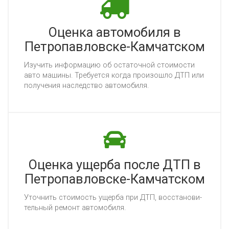
Оценка автомобиля в
Петропавловске-Камчатском
Изу­чить ин­фор­ма­цию об ос­та­точ­ной сто­имос­ти
ав­то ма­ши­ны. Тре­бу­ет­ся ког­да про­изош­ло ДТП или
по­лу­че­ния нас­ледс­тво ав­то­мо­би­ля.
Оценка ущерба после ДТП в
Петропавловске-Камчатском
Уточ­нить сто­имость ущер­ба при ДТП, вос­ста­но­ви­
тель­ный ре­монт ав­то­мо­би­ля.