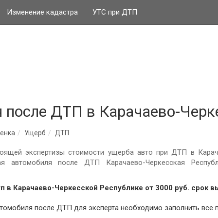
Изменение кадастра
УТС при ДТП
 после ДТП в Карачаево-Черк
енка
Ущерб
ДТП
оящей экспертизы стоимости ущерба авто при ДТП в Карач
мая автомобиля после ДТП Карачаево-Черкесская Респу
тп в Карачаево-Черкесской Республике от
3000
руб.
cрок в
втомобиля после ДТП для эксперта необходимо заполнить все 