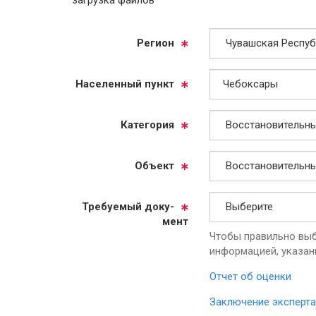
Ре­ги­он
На­се­лен­ный пункт
Ка­те­го­рия
Объ­ект
Тре­бу­емый до­ку­
мент
Чтобы правильно выб
информацией, указан
Отчет об оценки
Заключение эксперта