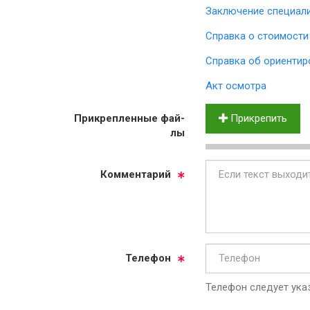
Заключение специал
Справка о стоимости
Справка об ориентир
Акт осмотра
Прик­реп­лен­ные фай­
Прикрепить
лы
Ком­мен­та­рий
Те­ле­фон
Телефон следует указ