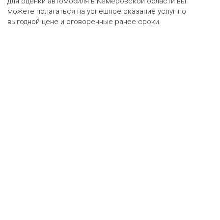
для оценки автомобиля в Кемеровской области вы
можете полагаться на успешное оказание услуг по
выгодной цене и оговоренные ранее сроки.
Оценка онлайн
ру
•