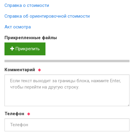
Справка о стоимости
Справка об ориентировочной стоимости
Акт осмотра
Прик­реп­лен­ные фай­лы
Прикрепить
Ком­мен­та­рий
Те­ле­фон