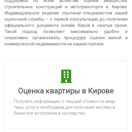
поддержка по всем аспектам оценки имущества,
строительных конструкций и автотранспорта в Кирове.
Индивидуальное ведение опытным специалистом нашей
оценочной службы – с первой консультации до получения
официального документа онлайн Киров в сжатые сроки.
Такой подход позволяет максимально удобно и
оперативно организовать процедуру оценки жилой и
коммерческой недвижимости на нашем портале.
Оценка квартиры в Кирове
По­лу­чить ин­фор­ма­цию о те­ку­щей сто­имос­ти квар­
ти­ры, ус­лу­га не­об­хо­ди­ма для по­лу­че­ния ипо­те­ки в
бан­ке или вступ­ле­ния в нас­ледс­тво.