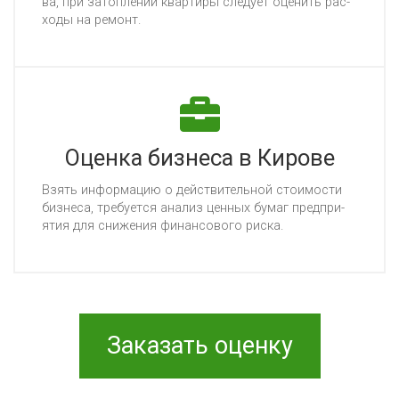
ва, при за­топ­ле­нии квар­ти­ры сле­ду­ет оце­нить рас­
хо­ды на ре­монт.
Оценка бизнеса в Кирове
Взять ин­фор­ма­цию о дей­стви­тель­ной сто­имос­ти
биз­не­са, тре­бу­ет­ся ана­лиз цен­ных бу­маг пред­при­
ятия для сни­же­ния фи­нан­со­во­го рис­ка.
Заказать оценку