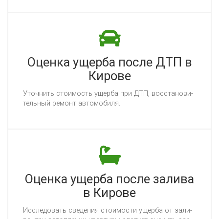
Оценка ущерба после ДТП в
Кирове
Уточ­нить сто­имость ущер­ба при ДТП, вос­ста­но­ви­
тель­ный ре­монт ав­то­мо­би­ля.
Оценка ущерба после залива
в Кирове
Ис­сле­до­вать све­де­ния сто­имос­ти ущер­ба от за­ли­