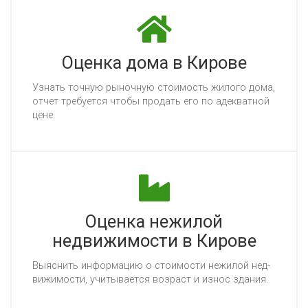
Оценка дома в Кирове
Уз­нать точ­ную ры­ноч­ную сто­имость жи­ло­го до­ма,
от­чет тре­бу­ет­ся что­бы про­дать его по адек­ват­ной
це­не.
Оценка нежилой
недвижимости в Кирове
Вы­яс­нить ин­фор­ма­цию о сто­имос­ти не­жи­лой нед­
ви­жи­мос­ти, учи­ты­ва­ет­ся воз­раст и из­нос зда­ния.