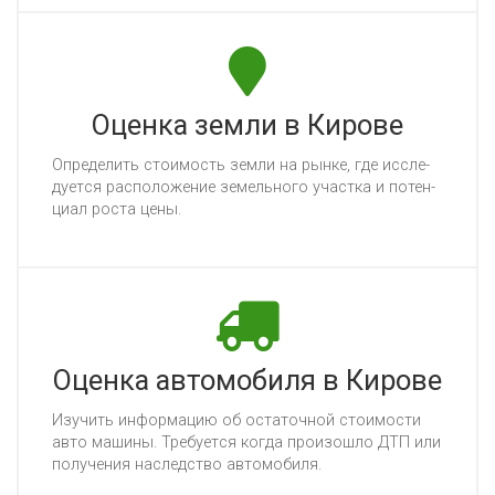
Оценка земли в Кирове
Оп­ре­де­лить сто­имость зем­ли на рын­ке, где ис­сле­
ду­ет­ся рас­по­ло­же­ние зе­мель­но­го учас­тка и по­тен­
ци­ал рос­та це­ны.
Оценка автомобиля в Кирове
Изу­чить ин­фор­ма­цию об ос­та­точ­ной сто­имос­ти
ав­то ма­ши­ны. Тре­бу­ет­ся ког­да про­изош­ло ДТП или
по­лу­че­ния нас­ледс­тво ав­то­мо­би­ля.