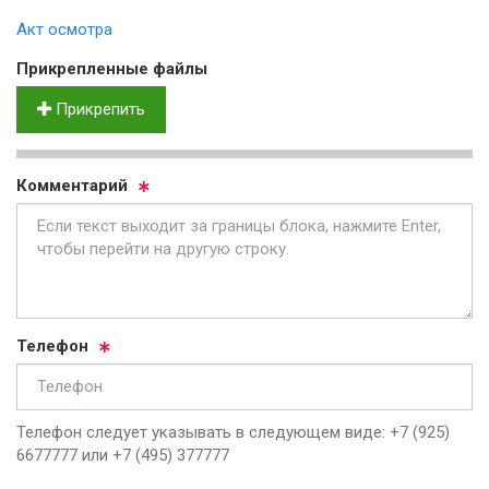
Акт осмотра
Прик­реп­лен­ные фай­лы
Прикрепить
Ком­мен­та­рий
Те­ле­фон
Телефон следует указывать в следующем виде: +7 (925)
6677777 или +7 (495) 377777