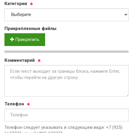
Ка­те­го­рия
Прик­реп­лен­ные фай­лы
Прикрепить
Ком­мен­та­рий
Те­ле­фон
Телефон следует указывать в следующем виде: +7 (925)