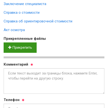
Заключение специалиста
Справка о стоимости
Справка об ориентировочной стоимости
Акт осмотра
Прик­реп­лен­ные фай­лы
Прикрепить
Ком­мен­та­рий
Те­ле­фон