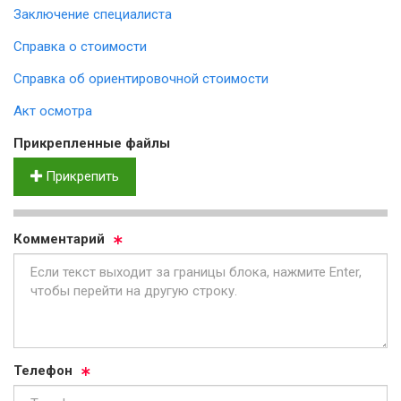
Заключение специалиста
Справка о стоимости
Справка об ориентировочной стоимости
Акт осмотра
Прик­реп­лен­ные фай­лы
Прикрепить
Ком­мен­та­рий
Те­ле­фон