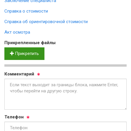
Заключение специалиста
Справка о стоимости
Справка об ориентировочной стоимости
Акт осмотра
Прик­реп­лен­ные фай­лы
Прикрепить
Ком­мен­та­рий
Те­ле­фон