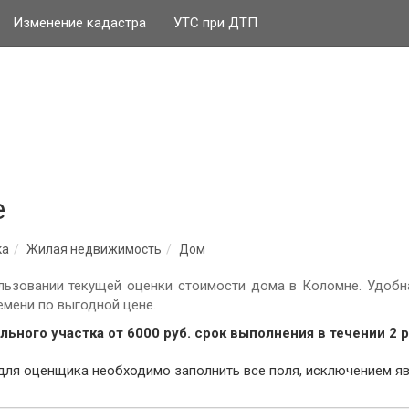
Изменение кадастра
УТС при ДТП
е
ка
Жилая недвижимость
Дом
льзовании текущей оценки стоимости дома в Коломне. Удоб
емени по выгодной цене.
льного участка от
6000
руб.
cрок выполнения в течении 2 
авильно заказать оценку дома для оценщика необходимо заполнить все поля, ис