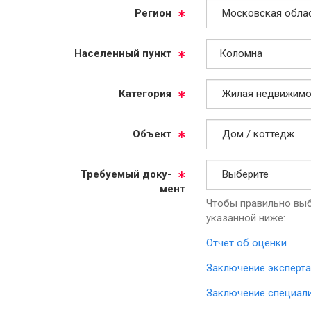
Ре­ги­он
На­се­лен­ный пункт
Ка­те­го­рия
Объ­ект
Тре­бу­емый до­ку­
мент
Чтобы правильно выб
указанной ниже:
Отчет об оценки
Заключение эксперта
Заключение специал