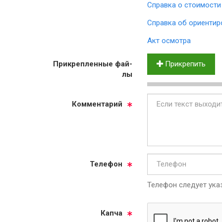
Справка о стоимости
Справка об ориентир
Акт осмотра
Прик­реп­лен­ные фай­
Прикрепить
лы
Ком­мен­та­рий
Те­ле­фон
Телефон следует указ
Кап­ча