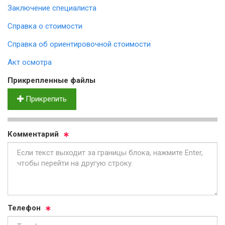
Заключение специалиста
Справка о стоимости
Справка об ориентировочной стоимости
Акт осмотра
Прик­реп­лен­ные фай­лы
Прикрепить
Ком­мен­та­рий
Те­ле­фон