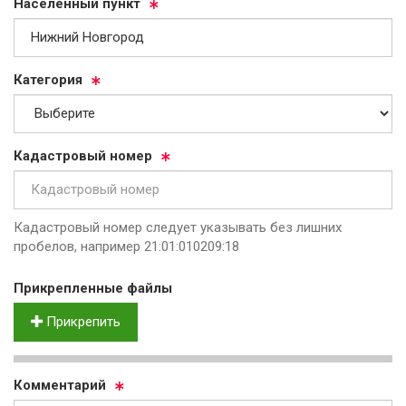
На­се­лен­ный пункт
Ка­те­го­рия
Ка­дас­тро­вый но­мер
Кадастровый номер следует указывать без лишних
пробелов, например 21:01:010209:18
Прик­реп­лен­ные фай­лы
Прикрепить
Ком­мен­та­рий