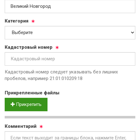
Ка­те­го­рия
Ка­дас­тро­вый но­мер
Кадастровый номер следует указывать без лишних
пробелов, например 21:01:010209:18
Прик­реп­лен­ные фай­лы
Прикрепить
Ком­мен­та­рий