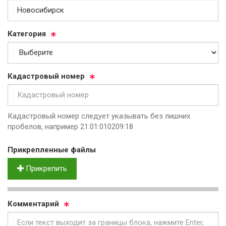
Ка­те­го­рия
Ка­дас­тро­вый но­мер
Кадастровый номер следует указывать без лишних
пробелов, например 21:01:010209:18
Прик­реп­лен­ные фай­лы
Прикрепить
Ком­мен­та­рий