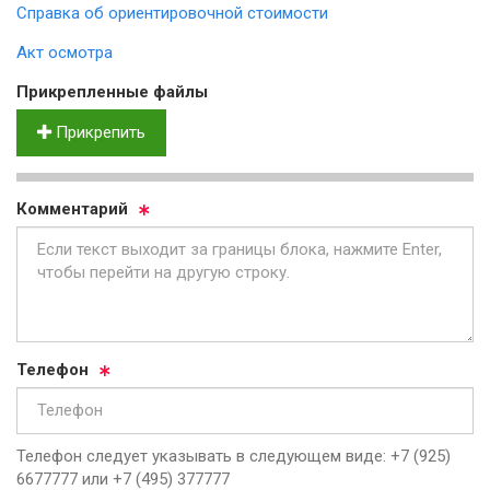
Справка об ориентировочной стоимости
Акт осмотра
Прик­реп­лен­ные фай­лы
Прикрепить
Ком­мен­та­рий
Те­ле­фон
Телефон следует указывать в следующем виде: +7 (925)
6677777 или +7 (495) 377777