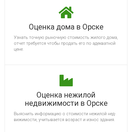
Оценка дома в Орске
Уз­нать точ­ную ры­ноч­ную сто­имость жи­ло­го до­ма,
от­чет тре­бу­ет­ся что­бы про­дать его по адек­ват­ной
це­не.
Оценка нежилой
недвижимости в Орске
Вы­яс­нить ин­фор­ма­цию о сто­имос­ти не­жи­лой нед­
ви­жи­мос­ти, учи­ты­ва­ет­ся воз­раст и из­нос зда­ния.