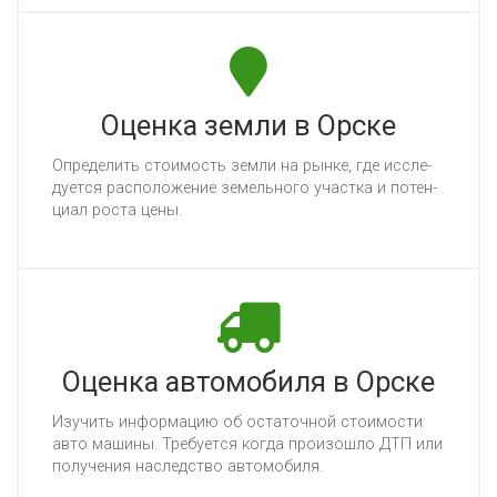
Оценка земли в Орске
Оп­ре­де­лить сто­имость зем­ли на рын­ке, где ис­сле­
ду­ет­ся рас­по­ло­же­ние зе­мель­но­го учас­тка и по­тен­
ци­ал рос­та це­ны.
Оценка автомобиля в Орске
Изу­чить ин­фор­ма­цию об ос­та­точ­ной сто­имос­ти
ав­то ма­ши­ны. Тре­бу­ет­ся ког­да про­изош­ло ДТП или
по­лу­че­ния нас­ледс­тво ав­то­мо­би­ля.