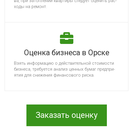
ва, при за­топ­ле­нии квар­ти­ры сле­ду­ет оце­нить рас­
хо­ды на ре­монт.
Оценка бизнеса в Орске
Взять ин­фор­ма­цию о дей­стви­тель­ной сто­имос­ти
биз­не­са, тре­бу­ет­ся ана­лиз цен­ных бу­маг пред­при­
ятия для сни­же­ния фи­нан­со­во­го рис­ка.
Заказать оценку