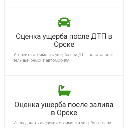
Оценка ущерба после ДТП в
Орске
Уточ­нить сто­имость ущер­ба при ДТП, вос­ста­но­ви­
тель­ный ре­монт ав­то­мо­би­ля.
Оценка ущерба после залива
в Орске
Ис­сле­до­вать све­де­ния сто­имос­ти ущер­ба от за­ли­