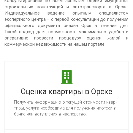
консультирование по всем аспектам оценки имущества,
строительных конструкций и автотранспорта в Орске.
Индивидуальное ведение опытным специалистом
экспертного центра – с первой консультации до получения
официального документа онлайн Орск в течение дня.
Такой подход дает возможность максимально удобно и
оперативно провести процедуру оценки жилой и
коммерческой недвижимости на нашем портале.
Оценка квартиры в Орске
По­лу­чить ин­фор­ма­цию о те­ку­щей сто­имос­ти квар­
ти­ры, ус­лу­га не­об­хо­ди­ма для по­лу­че­ния ипо­те­ки в
бан­ке или вступ­ле­ния в нас­ледс­тво.