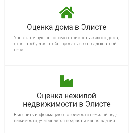
Оценка дома в Элисте
Уз­нать точ­ную ры­ноч­ную сто­имость жи­ло­го до­ма,
от­чет тре­бу­ет­ся что­бы про­дать его по адек­ват­ной
це­не.
Оценка нежилой
недвижимости в Элисте
Вы­яс­нить ин­фор­ма­цию о сто­имос­ти не­жи­лой нед­
ви­жи­мос­ти, учи­ты­ва­ет­ся воз­раст и из­нос зда­ния.