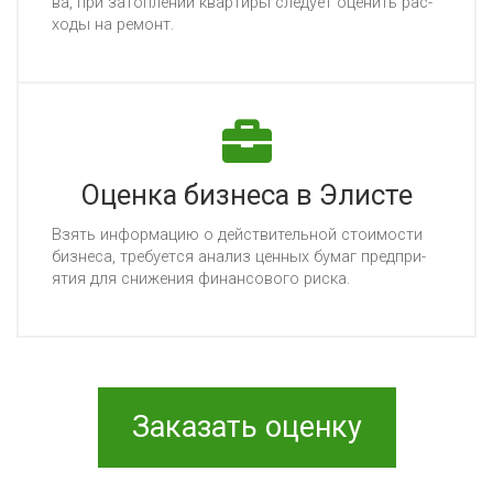
ва, при за­топ­ле­нии квар­ти­ры сле­ду­ет оце­нить рас­
хо­ды на ре­монт.
Оценка бизнеса в Элисте
Взять ин­фор­ма­цию о дей­стви­тель­ной сто­имос­ти
биз­не­са, тре­бу­ет­ся ана­лиз цен­ных бу­маг пред­при­
ятия для сни­же­ния фи­нан­со­во­го рис­ка.
Заказать оценку