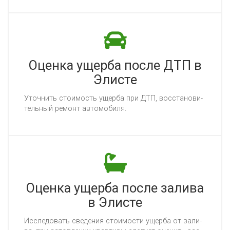
Оценка ущерба после ДТП в
Элисте
Уточ­нить сто­имость ущер­ба при ДТП, вос­ста­но­ви­
тель­ный ре­монт ав­то­мо­би­ля.
Оценка ущерба после залива
в Элисте
Ис­сле­до­вать све­де­ния сто­имос­ти ущер­ба от за­ли­