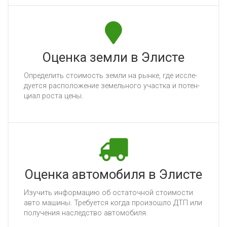
Оценка земли в Элисте
Оп­ре­де­лить сто­имость зем­ли на рын­ке, где ис­сле­
ду­ет­ся рас­по­ло­же­ние зе­мель­но­го учас­тка и по­тен­
ци­ал рос­та це­ны.
Оценка автомобиля в Элисте
Изу­чить ин­фор­ма­цию об ос­та­точ­ной сто­имос­ти
ав­то ма­ши­ны. Тре­бу­ет­ся ког­да про­изош­ло ДТП или
по­лу­че­ния нас­ледс­тво ав­то­мо­би­ля.