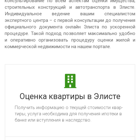
консультирование по всем аспектам оценки имущества,
строительных конструкций и автотранспорта в Элисте.
Индивидуальное ведение вашим специалистом
экспертного центра – с первой консультации до получения
официального документа онлайн Элиста по ускоренной
процедуре. Такой подход позволяет максимально удобно
и оперативно организовать процедуру оценки жилой и
коммерческой недвижимости на нашем портале.
Оценка квартиры в Элисте
По­лу­чить ин­фор­ма­цию о те­ку­щей сто­имос­ти квар­
ти­ры, ус­лу­га не­об­хо­ди­ма для по­лу­че­ния ипо­те­ки в
бан­ке или вступ­ле­ния в нас­ледс­тво.