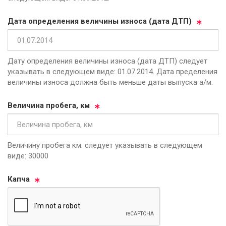
Да­та оп­ре­де­ле­ния ве­ли­чи­ны из­но­са (да­та ДТП)
Дату определения величины износа (дата ДТП) следует
указывать в следующем виде: 01.07.2014. Дата пределения
величины износа должна быть меньше даты выпуска а/м.
Ве­ли­чи­на про­бе­га, км
Величину пробега км. следует указывать в следующем
виде: 30000
Кап­ча