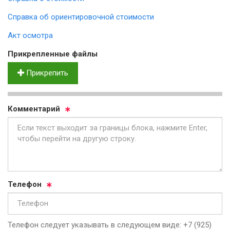
Справка об ориентировочной стоимости
Акт осмотра
Прик­реп­лен­ные фай­лы
Прикрепить
Ком­мен­та­рий
Те­ле­фон
Телефон следует указывать в следующем виде: +7 (925)