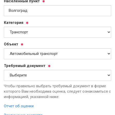
На­се­лен­ный пункт
Ка­те­го­рия
Объ­ект
Тре­бу­емый до­ку­мент
Чтобы правильно выбрать требуемый документ в форме
которого Вам необходима оценка, следует ознакомиться с
информацией, указанной ниже:
Отчет об оценки