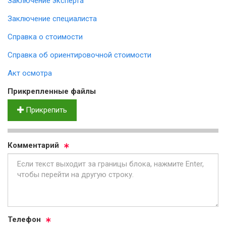
Заключение эксперта
Заключение специалиста
Справка о стоимости
Справка об ориентировочной стоимости
Акт осмотра
Прик­реп­лен­ные фай­лы
Прикрепить
Ком­мен­та­рий
Те­ле­фон