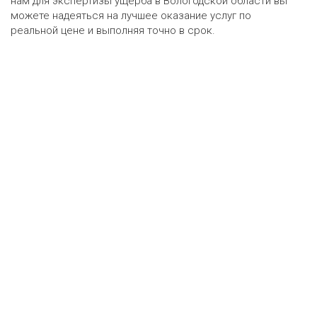
нам для экспертизы ущерба в Вологодской области вы
можете надеяться на лучшее оказание услуг по
реальной цене и выполняя точно в срок.
Оценка онлайн
ру
•