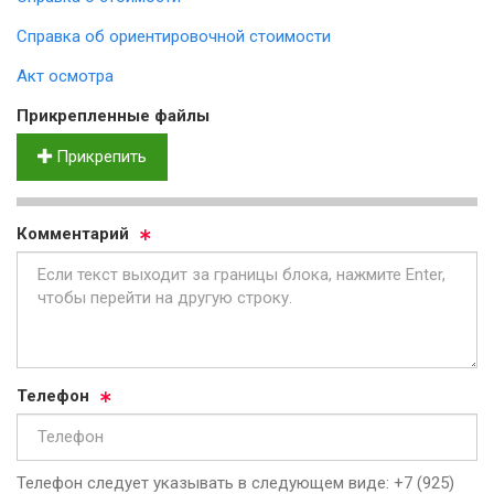
Справка об ориентировочной стоимости
Акт осмотра
Прик­реп­лен­ные фай­лы
Прикрепить
Ком­мен­та­рий
Те­ле­фон
Телефон следует указывать в следующем виде: +7 (925)