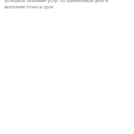
успешное оказание услуг по приемлемой цене и
выполняя точно в срок.
Оценка онлайн
ру
•