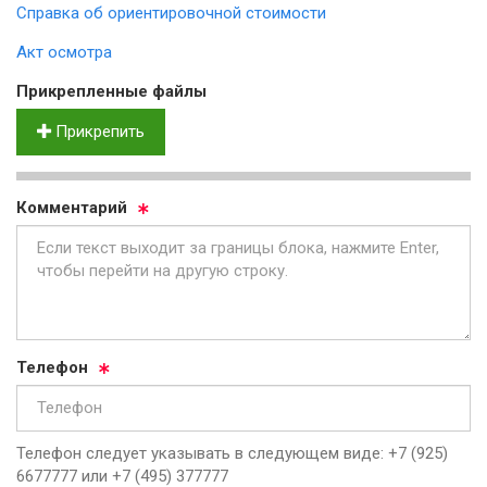
Справка об ориентировочной стоимости
Акт осмотра
Прик­реп­лен­ные фай­лы
Прикрепить
Ком­мен­та­рий
Те­ле­фон
Телефон следует указывать в следующем виде: +7 (925)
6677777 или +7 (495) 377777