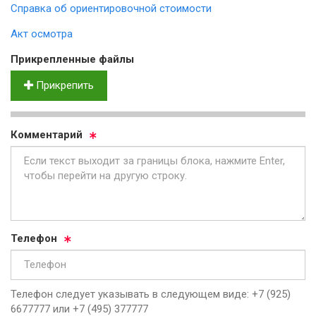
Справка об ориентировочной стоимости
Акт осмотра
Прик­реп­лен­ные фай­лы
Прикрепить
Ком­мен­та­рий
Те­ле­фон
Телефон следует указывать в следующем виде: +7 (925)
6677777 или +7 (495) 377777