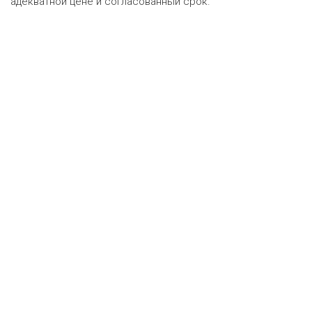
адекватной цене и согласованный срок.
Оценка онлайн
ру
•
Техническая поддержка