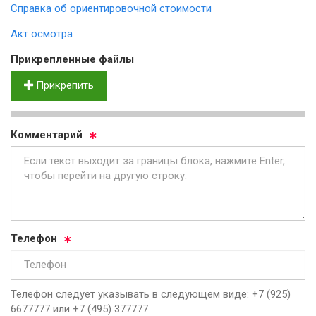
Справка об ориентировочной стоимости
Акт осмотра
Прик­реп­лен­ные фай­лы
Прикрепить
Ком­мен­та­рий
Те­ле­фон
Телефон следует указывать в следующем виде: +7 (925)
6677777 или +7 (495) 377777