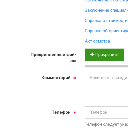
Заключение специал
Справка о стоимости
Справка об ориентир
Акт осмотра
Прик­реп­лен­ные фай­
Прикрепить
лы
Ком­мен­та­рий
Те­ле­фон
Телефон следует указ