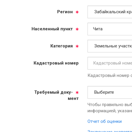
Ре­ги­он
На­се­лен­ный пункт
Ка­те­го­рия
Ка­дас­тро­вый но­мер
Кадастровый номер с
Тре­бу­емый до­ку­
мент
Чтобы правильно выб
информацией, указан
Отчет об оценки
Заключение эксперта