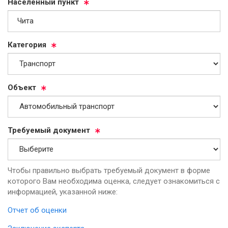
На­се­лен­ный пункт
Ка­те­го­рия
Объ­ект
Тре­бу­емый до­ку­мент
Чтобы правильно выбрать требуемый документ в форме
которого Вам необходима оценка, следует ознакомиться с
информацией, указанной ниже:
Отчет об оценки