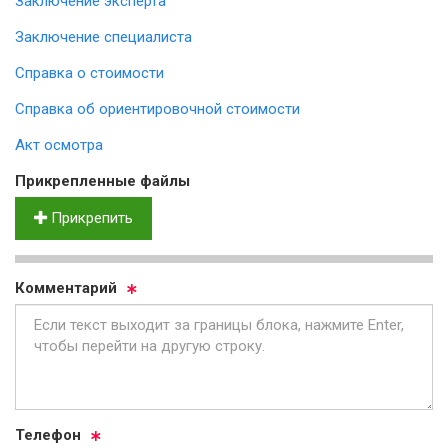
Заключение эксперта
Заключение специалиста
Справка о стоимости
Справка об ориентировочной стоимости
Акт осмотра
Прик­реп­лен­ные фай­лы
Прикрепить
Ком­мен­та­рий
Те­ле­фон