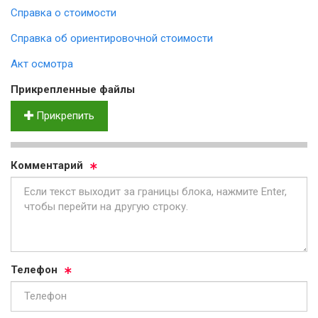
Справка о стоимости
Справка об ориентировочной стоимости
Акт осмотра
Прик­реп­лен­ные фай­лы
Прикрепить
Ком­мен­та­рий
Те­ле­фон