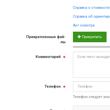
Справка о стоимости
Справка об ориентир
Акт осмотра
Прик­реп­лен­ные фай­
Прикрепить
лы
Ком­мен­та­рий
Те­ле­фон
Телефон следует указ