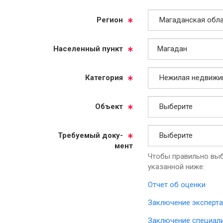
Ре­ги­он
На­се­лен­ный пункт
Ка­те­го­рия
Объ­ект
Тре­бу­емый до­ку­
мент
Чтобы правильно выб
указанной ниже:
Отчет об оценки
Заключение эксперта
Заключение специал