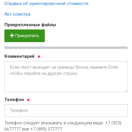
Справка об ориентировочной стоимости
Акт осмотра
Прик­реп­лен­ные фай­лы
Прикрепить
Ком­мен­та­рий
Те­ле­фон
Телефон следует указывать в следующем виде: +7 (925)
6677777 или +7 (495) 377777